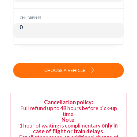
CHILDREN
CHOOSE A VEHICLE
Cancellation policy:
Full refund up to 48 hours before pick-up
time.
Note:
1 hour of waiting is complimentary
only in
case of flight or train delays
.
For all other cases, an additional charge of