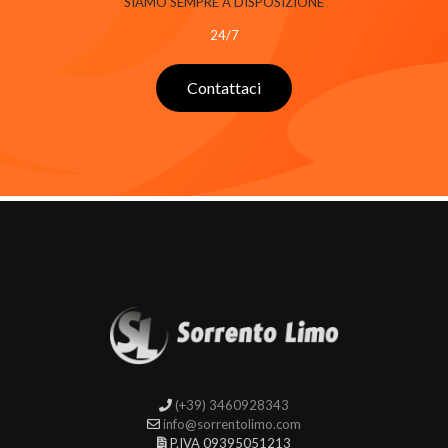
SIAMO SEMPRE A DISPOSIZIONE
24/7
Contattaci
(+39) 3460928343
info@sorrentolimo.com
P.IVA 09395051213