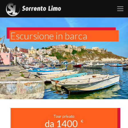
Escursione in barca
Tour privato
da 1400
€