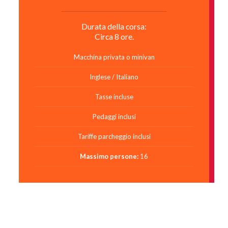
Durata della corsa:
Circa 8 ore.
Macchina privata o minivan
Inglese / Italiano
Tasse incluse
Pedaggi inclusi
Tariffe parcheggio inclusi
Massimo persone:
16