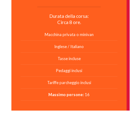
Durata della corsa:
Circa 8 ore.
Macchina privata o minivan
Inglese / Italiano
Tasse incluse
Pedaggi inclusi
Tariffe parcheggio inclusi
Massimo persone:
16