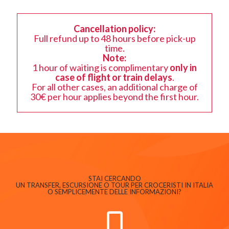
Cancellation policy:
Full refund up to 48 hours before pick-up
time.
Note:
1 hour of waiting is complimentary
only in
case of flight or train delays
.
For all other cases, an additional charge of
30€ per hour applies beyond the first hour.
STAI CERCANDO
UN TRANSFER, ESCURSIONE O TOUR PER CROCERISTI IN ITALIA
O SEMPLICEMENTE DELLE INFORMAZIONI?