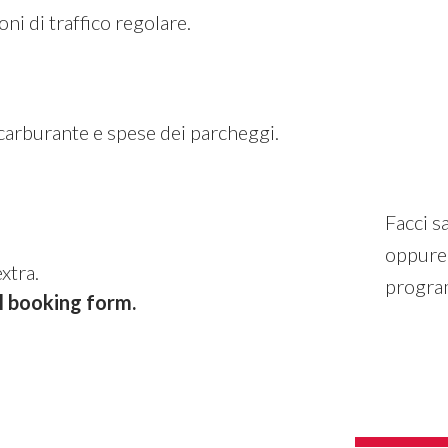
ni di traffico regolare.
 carburante e spese dei parcheggi.
Facci s
oppure 
xtra.
program
el booking form.