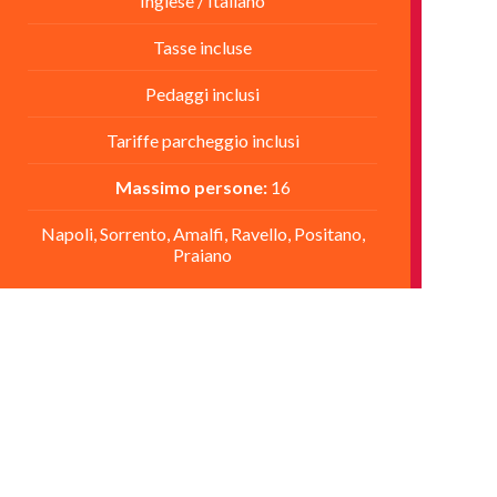
Inglese / Italiano
Tasse incluse
Pedaggi inclusi
Tariffe parcheggio inclusi
Massimo persone:
16
Napoli, Sorrento, Amalfi, Ravello, Positano,
Praiano