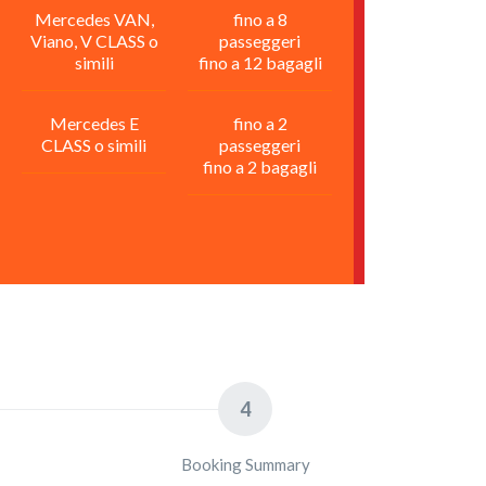
Mercedes VAN,
fino a 8
Viano, V CLASS o
passeggeri
simili
fino a 12 bagagli
Mercedes E
fino a 2
CLASS o simili
passeggeri
fino a 2 bagagli
4
Booking Summary